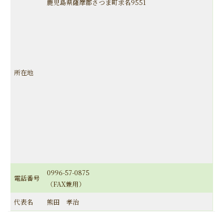
鹿児島県薩摩郡さつま町求名9551
所在地
0996-57-0875
電話番号
（FAX兼用）
代表名
熊田 孝治