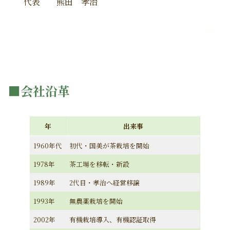
代表 熊田 孝治
■会社沿革
年
出来事
1960年代
初代・国美が茶栽培を開始
1978年
茶工場を移転・新設
1989年
2代目・孝治へ経営移譲
1993年
無農薬栽培を開始
2002年
有機栽培導入、有機認証取得